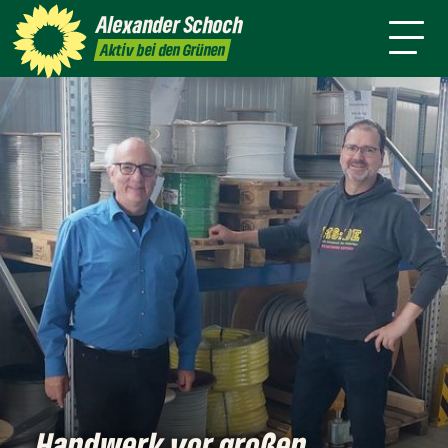
danach
Waldkirch
Alexander
Schoch
Pressemitteilungen
Aktiv bei den Grünen
Handwerk vor großen