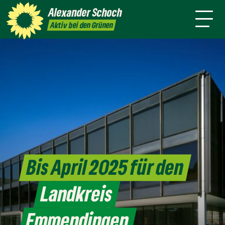
danach
Waldkirch
Alexander
Schoch
Pressemitteilungen
Aktiv bei den Grünen
Bis April 2025 für den
Landkreis
Emmendingen