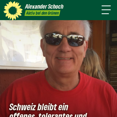
danach
Waldkirch
Alexander
Schoch
Pressemitteilungen
Aktiv bei den Grünen
Schweiz bleibt ein
offenes, tolerantes und