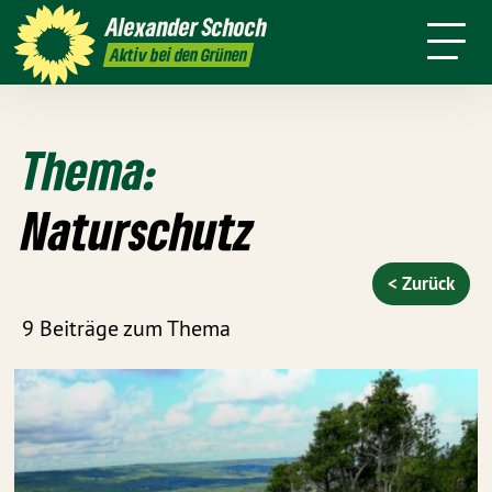
danach
Waldkirch
Alexander
Schoch
Pressemitteilungen
Aktiv bei den Grünen
Thema:
Naturschutz
< Zurück
9 Beiträge zum Thema