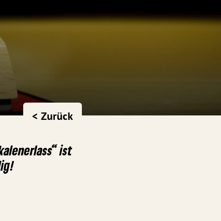
< Zurück
alenerlass“ ist
ig!