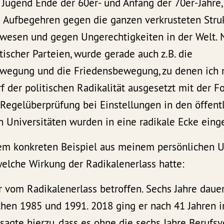
 Jugend Ende der 60er- und Anfang der 70er-Jahre,
n Aufbegehren gegen die ganzen verkrusteten Stru
wesen und gegen Ungerechtigkeiten in der Welt.
tischer Parteien, wurde gerade auch z.B. die
egung und die Friedensbewegung, zu denen ich mi
f der politischen Radikalität ausgesetzt mit der F
egelüberprüfung bei Einstellungen in den öffentl
n Universitäten wurden in eine radikale Ecke eing
em konkreten Beispiel aus meinem persönlichen U
welche Wirkung der Radikalenerlass hatte:
 vom Radikalenerlass betroffen. Sechs Jahre daue
chen 1985 und 1991. 2018 ging er nach 41 Jahren i
sagte hierzu, dass es ohne die sechs Jahre Berufsve