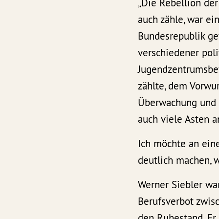
„Die Rebellion der
auch zähle, war ei
Bundesrepublik ge
verschiedener poli
Jugendzentrumsbew
zählte, dem Vorwur
Überwachung und R
auch viele Asten a
Ich möchte an ein
deutlich machen, 
Werner Siebler war
Berufsverbot zwis
den Ruhestand. Er 