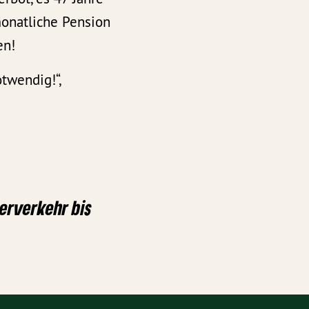
monatliche Pension
en!
twendig!“,
erverkehr bis