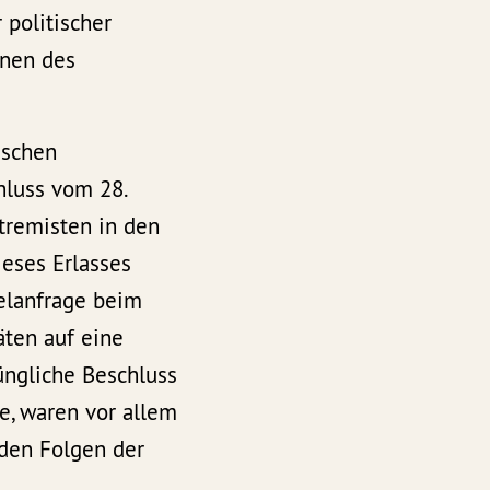
politischer
enen des
ischen
hluss vom 28.
tremisten in den
ieses Erlasses
elanfrage beim
äten auf eine
üngliche Beschluss
te, waren vor allem
 den Folgen der