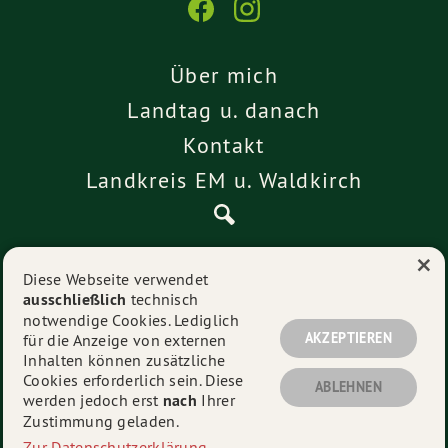
Über mich
Landtag u. danach
Kontakt
Landkreis EM u. Waldkirch
×
Pressemitteilungen
Diese Webseite verwendet
ausschließlich
technisch
Impressum
notwendige Cookies. Lediglich
Datenschutz
AKZEPTIEREN
für die Anzeige von externen
Inhalten können zusätzliche
Cookies erforderlich sein. Diese
ABLEHNEN
werden jedoch erst
nach
Ihrer
© 2026
Alexander Schoch
- Alle Rechte vorbehalten.
Zustimmung geladen.
Zur Datenschutzerklärung