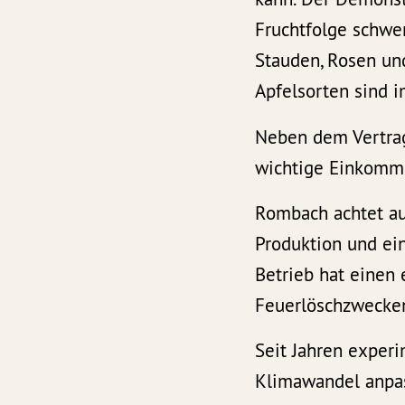
Fruchtfolge schw
Stauden, Rosen und
Apfelsorten sind i
Neben dem Vertrags
wichtige Einkomme
Rombach achtet au
Produktion und ei
Betrieb hat einen
Feuerlöschzwecken
Seit Jahren experi
Klimawandel anpas