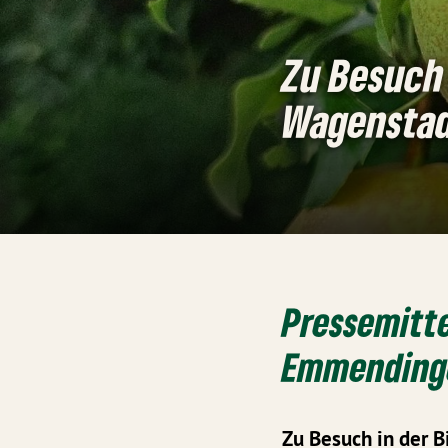
Zu Besuch
Wagensta
Pressemitte
Emmendinge
Zu Besuch in der 