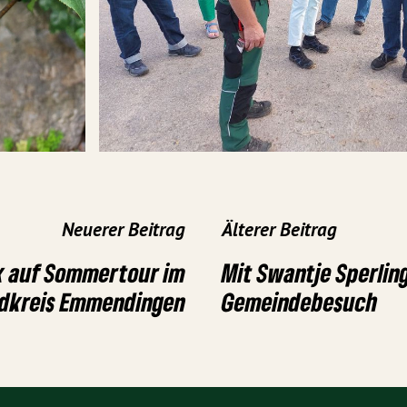
Neuerer Beitrag
Älterer Beitrag
k auf Sommertour im
Mit Swantje Sperlin
dkreis Emmendingen
Gemeindebesuch