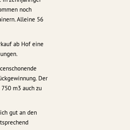
 kommen noch
inern. Alleine 56
rkauf ab Hof eine
nungen.
urcenschonende
ückgewinnung. Der
t 750 m3 auch zu
sich gut an den
ntsprechend