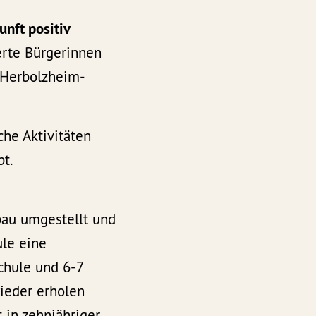
unft positiv
erte Bürgerinnen
 Herbolzheim-
he Aktivitäten
t.
bau umgestellt und
ule eine
chule und 6-7
wieder erholen
 in zehnjähriger