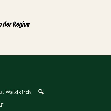
n der Region
u. Waldkirch
tz