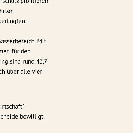
schutz profitieren
ührten
bedingten
asserbereich. Mit
men für den
ng sind rund 43,7
h über alle vier
rtschaft“
heide bewilligt.