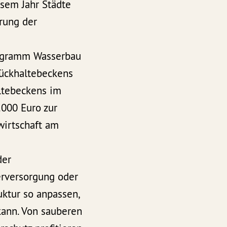
esem Jahr Städte
rung der
rogramm Wasserbau
rückhaltebeckens
ltebeckens im
.000 Euro zur
wirtschaft am
der
erversorgung oder
uktur so anpassen,
ann. Von sauberen