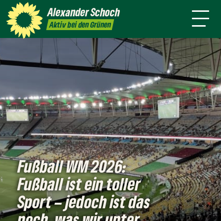
danach
Waldkirch
Alexander
Schoch
Pressemitteilungen
Aktiv bei den Grünen
Fußball WM 2026:
Fußball ist ein toller
Sport – jedoch ist das
noch, was wir unter