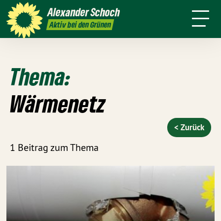
danach
Waldkirch
Alexander
Schoch
Pressemitteilungen
Aktiv bei den Grünen
Thema:
Wärmenetz
< Zurück
1 Beitrag zum Thema