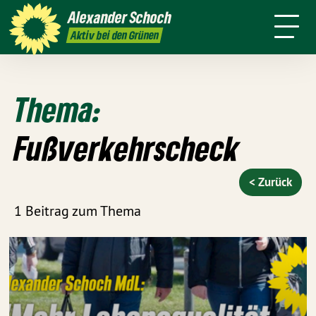
danach
Waldkirch
Alexander
Schoch
Pressemitteilungen
Aktiv bei den Grünen
Thema:
Fußverkehrscheck
< Zurück
1 Beitrag zum Thema