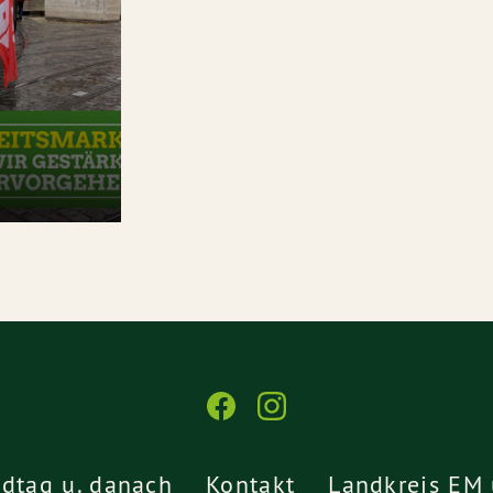
dtag u. danach
Kontakt
Landkreis EM 