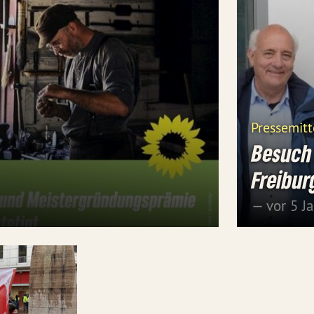
Pressemitt
Besuch 
Freibur
— vor 5 J