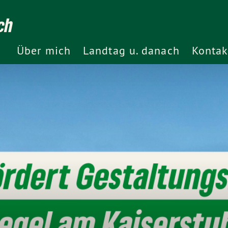
ch
Über mich
Landtag u. danach
Kontak