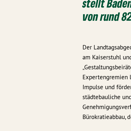
stellt Bade
von rund 82
Der Landtagsabgeo
am Kaiserstuhl und
„Gestaltungsbeirät
Expertengremien li
Impulse und förde
städtebauliche un
Genehmigungsverfa
Bürokratieabbau, d