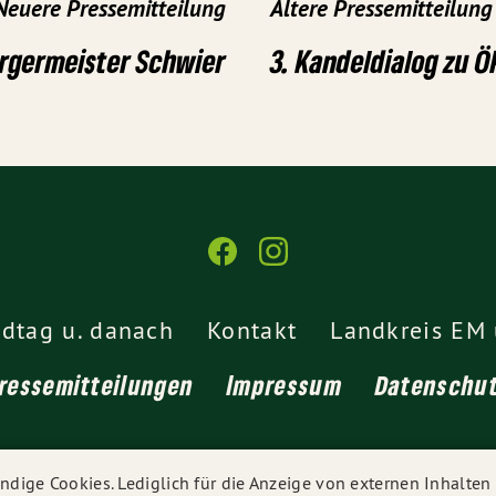
Neuere Pressemitteilung
Ältere Pressemitteilung
ürgermeister Schwier
3. Kandeldialog zu 
dtag u. danach
Kontakt
Landkreis EM 
ressemitteilungen
Impressum
Datenschu
© 2026
Alexander Schoch
- Alle Rechte vorbehalten.
dige Cookies. Lediglich für die Anzeige von externen Inhalte