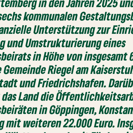
temberg in den Jahren 2025 un
 sechs kommunalen Gestaltungs
nanzielle Unterstützung zur Einr
ng und Umstrukturierung eines
beirats in Höhe von insgesamt 
e Gemeinde Riegel am Kaiserstuh
tadt und Friedrichshafen. Darüb
 das Land die Öffentlichkeitsar
beiräten in Göppingen, Konsta
 mit weiteren 22.000 Euro. In