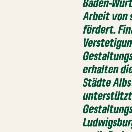
Baden-Würt
Arbeit von
fördert. Fi
Verstetigu
Gestaltungs
erhalten di
Städte Albs
unterstützt
Gestaltungs
Ludwigsburg