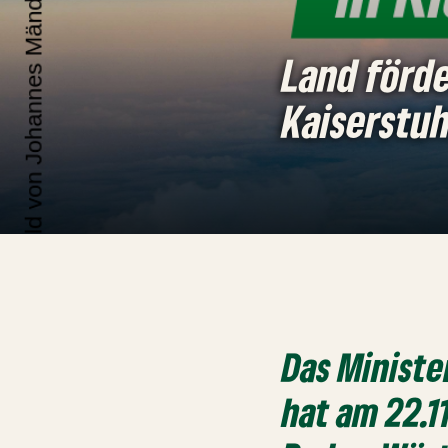
Land förde
Kaiserstuh
Das Minist
hat am 22.1