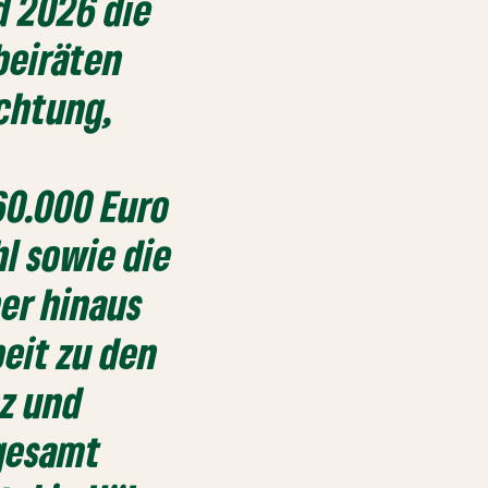
d 2026 die
beiräten
ichtung,
60.000 Euro
l sowie die
er hinaus
beit zu den
nz und
sgesamt