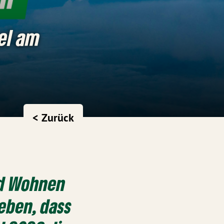
el am
< Zurück
nd Wohnen
eben, dass