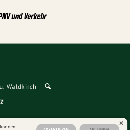
ÖPNV und Verkehr
u. Waldkirch
tz
×
n können
AKZEPTIEREN
ABLEHNEN