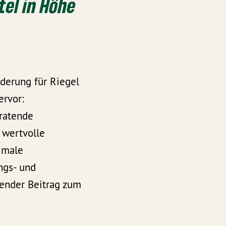
tel in Höhe
derung für Riegel
ervor:
eratende
 wertvolle
imale
ngs- und
ender Beitrag zum