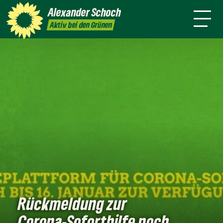
danach
Waldkirch
Alexander
Schoch
Pressemitteilungen
Aktiv bei den Grünen
Rückmeldung zur
Corona-Soforthilfe noch