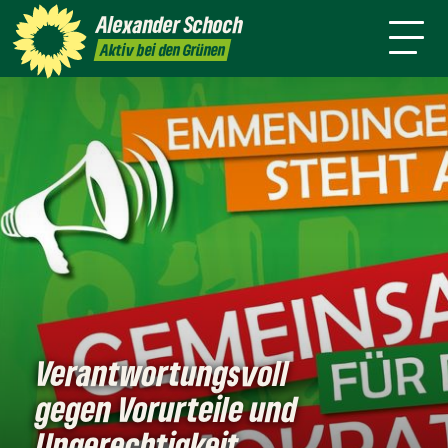
danach
Waldkirch
Alexander
Schoch
Pressemitteilungen
Aktiv bei den Grünen
Verantwortungsvoll
gegen Vorurteile und
Ungerechtigkeit