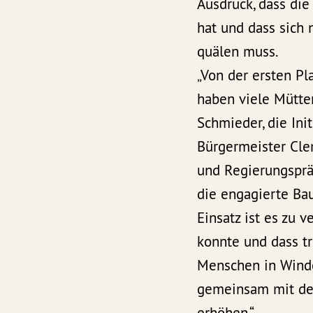
Ausdruck, dass die
hat und dass sich
quälen muss.
„Von der ersten Pl
haben viele Mütte
Schmieder, die In
Bürgermeister Cle
und Regierungspräs
die engagierte Ba
Einsatz ist es zu 
konnte und dass tr
Menschen in Winde
gemeinsam mit den
erhöhen.“