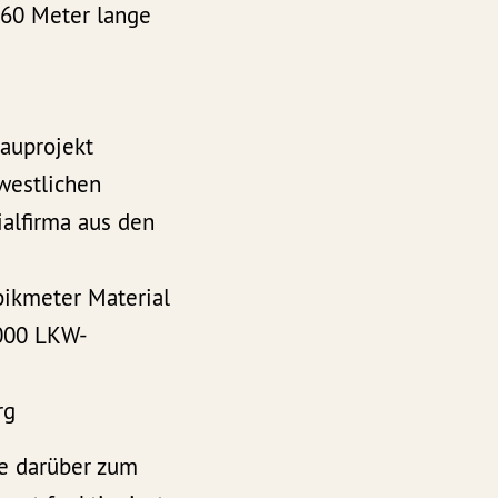
60 Meter lange
auprojekt
westlichen
alfirma aus den
ikmeter Material
8000 LKW-
rg
e darüber zum