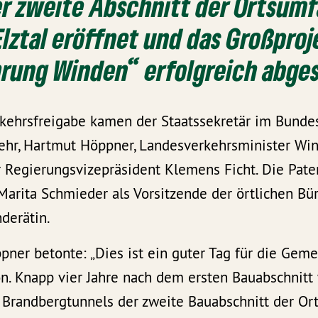
er zweite Abschnitt der Ortsum
lztal eröffnet und das Großproj
rung Winden“ erfolgreich abges
erkehrsfreigabe kamen der Staatssekretär im Bunde
kehr, Hartmut Höppner, Landesverkehrsminister Wi
 Regierungsvizepräsident Klemens Ficht. Die Pate
rita Schmieder als Vorsitzende der örtlichen Bür
derätin.
ppner betonte: „Dies ist ein guter Tag für die Ge
n. Knapp vier Jahre nach dem ersten Bauabschnitt 
s Brandbergtunnels der zweite Bauabschnitt der O