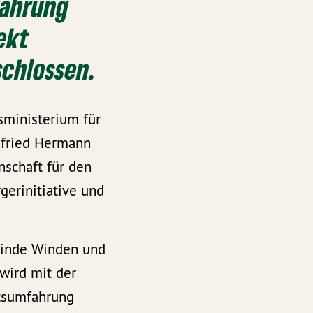
fahrung
ekt
chlossen.
sministerium für
nfried Hermann
nschaft für den
gerinitiative und
meinde Winden und
wird mit der
rtsumfahrung