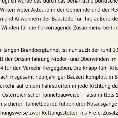
Möglich wurde das durch das beharrliche politisch
 Wirken vieler Akteure in der Gemeinde und der Re
 und Anwohnern der Baustelle für ihre außerorde
 Winden für die hervorragende Zusammenarbeit i
 langen Brandbergtunnel ist nun auch der rund 2,
tt der Ortsumfahrung Nieder- und Oberwinden im
4 für den Verkehr freigegeben. Die knapp fünf Ki
nach insgesamt neunjähriger Bauzeit komplett in B
erkehr auf einem Fahrstreifen in jede Richtung d
r Österreichischer Tunnelbauweise“ – also mittels
en sicheren Tunnelbetrieb führen drei Notausgänge
hungsweise zwei Rettungsstollen ins Freie. Zusät