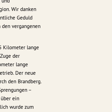
e und
gion. Wir danken
ntliche Geduld
n den vergangenen
5 Kilometer lange
 Zuge der
lometer lange
etrieb. Der neue
urch den Brandberg.
 Sprengungen –
 über ein
zlich wurde zum