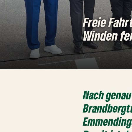
Freie Fah
Winden fer
Nach genau 
Brandbergtu
Emmendinge