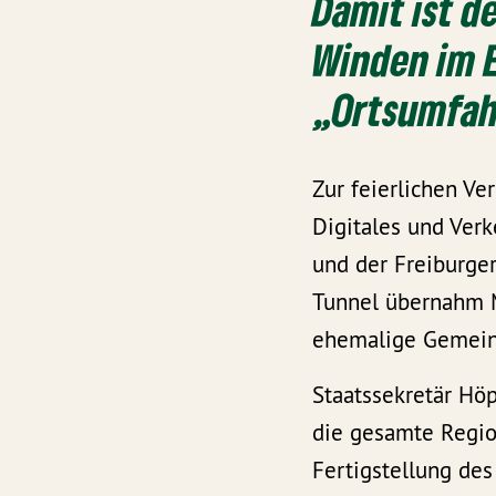
Damit ist d
Winden im E
„Ortsumfah
Zur feierlichen V
Digitales und Ver
und der Freiburger
Tunnel übernahm Ma
ehemalige Gemein
Staatssekretär Hö
die gesamte Regio
Fertigstellung de