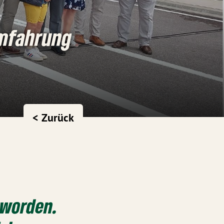
umfahrung
< Zurück
 worden.