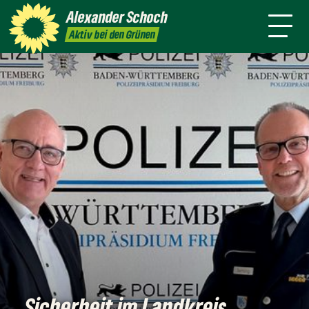
danach
Waldkirch
Alexander
Schoch
Pressemitteilungen
Aktiv bei den Grünen
Sicherheit im Landkreis