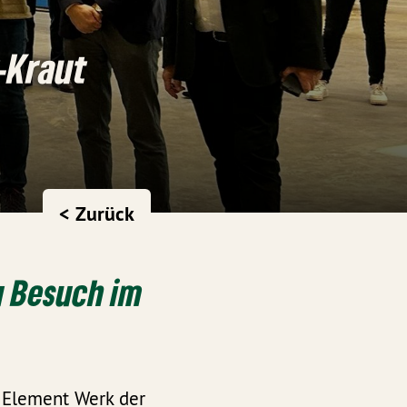
-Kraut
< Zurück
u Besuch im
 Element Werk der