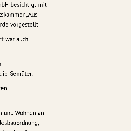
mbH besichtigt mit
rkskammer „Aus
de vorgestellt.
rt war auch
n
die Gemüter.
ten
en und Wohnen an
desbauordnung,