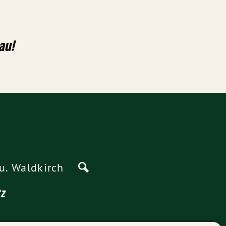
au!
u. Waldkirch
tz