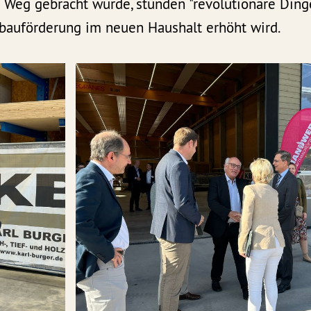
n Weg gebracht wurde, stünden "revolutionäre Ding
nbauförderung im neuen Haushalt erhöht wird.