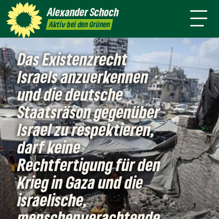
danach
Waldkirch
Alexander
Schoch
Pressemitteilungen
Aktiv bei den Grünen
Das Existenzrecht
Israels anzuerkennen
und die deutsche
Staatsräson gegenüber
Israel zu respektieren,
darf keine
Rechtfertigung für den
Krieg in Gaza und die
israelische,
menschenverachtende